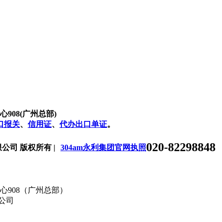
08(广州总部)
口报关
、
信用证
、
代办出口单证
。
020-82298848
有限公司 版权所有 |
304am永利集团官网执照
908（广州总部）
限公司