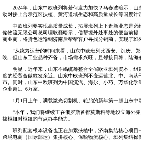
2024年，山东中欧班列将若何发力加快？马春波暗示，山
动对接上合示范区扶植、黄河道域生态和高质量成长等国度计谋
中欧班列要实现高质量成长，拓展班列上下逛新业态是必经之。
储物流无限公司总司理耿磊暗示，借帮境外处事处的便当前提
商业商，将货色运输到济南后帮帮客户寻找分销商，实现了班列
“从统筹运营的时间来看，山东中欧班列比西安、沉庆、郑州
晚，但山东工业品种齐备，市场需求兴旺，且邻接日韩，陆海
明显，近年来，山东不竭统筹整合全省欧亚班列资本，组建运
度的经贸合做愈发亲近。山东中欧班列不变运营北、中、南从干
市。同时，山东中欧班列为中国沉汽、海尔、小巧、万华化学等
企业超1。6万家。
1月1日上午，满载激光切割机、轮胎的新年第一趟山东中欧
“本年，我们将继续正在俄罗斯首都莫斯科等地设立海外集结
拔枢纽对枢纽的节点办事能力。
班列配套根本设备也正在加紧扶植中，济南集结核心项目一
跨境电商（国际邮运）集拼核心、保税物流核心、班列集结操