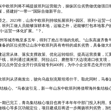
东中欧班列将不竭提拔班列运营能力，操纵区位劣势做优做强日韩
，搭建好“一带一”国际合做新平台。
2023年，山东中欧班列持续拓展班列+园区、班列+运贸一
，班列工做人员能够深耕本地，运输之外，还能够打包本地客户
+运贸一体化扩展。”？。
等城市晚至多五年，得到了抢占市场的先机。”山东高速齐鲁
兼备的区位劣势让山东中欧班列具有奇特的成长劣势，具备做大
营从体、落实支撑政策、优化运转组织、提高运营质量，汇聚
线，班列通过满洲里、阿拉山口、磨憨等7大边境港口收支境，境
沉点外贸企业开行供应链专列400列，为中小企业常态化开行跨
班列从济南发出，驶向乌兹别克斯坦塔什干。取此同时，马春
核心。”马春波引见，新一年山东中欧班列将借帮海外集结核
期已完工，青岛集结核心项目也将于本年年中部门投入利用。集
做核心等多沉功能定位，项目建成后将进一步阐扬班列劣势，加