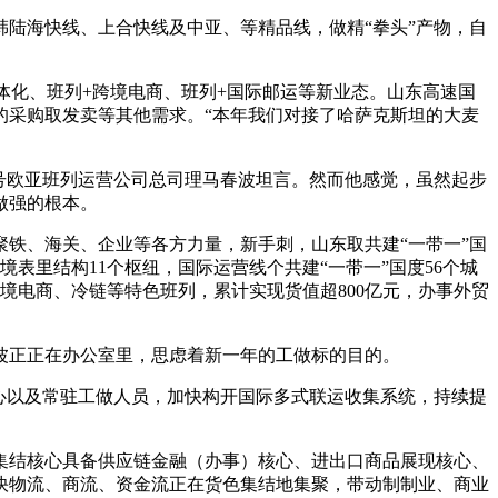
陆海快线、上合快线及中亚、等精品线，做精“拳头”产物，自
体化、班列+跨境电商、班列+国际邮运等新业态。山东高速国
的采购取发卖等其他需求。“本年我们对接了哈萨克斯坦的大麦
号欧亚班列运营公司总司理马春波坦言。然而他感觉，虽然起步
做强的根本。
铁、海关、企业等各方力量，新手刺，山东取共建“一带一”国
表里结构11个枢纽，国际运营线个共建“一带一”国度56个城
境电商、冷链等特色班列，累计实现货值超800亿元，办事外贸
波正正在办公室里，思虑着新一年的工做标的目的。
心以及常驻工做人员，加快构开国际多式联运收集系统，持续提
结核心具备供应链金融（办事）核心、进出口商品展现核心、
快物流、商流、资金流正在货色集结地集聚，带动制制业、商业