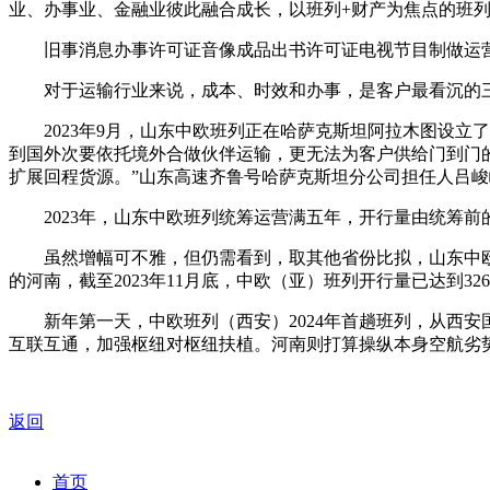
业、办事业、金融业彼此融合成长，以班列+财产为焦点的班
旧事消息办事许可证音像成品出书许可证电视节目制做运营
对于运输行业来说，成本、时效和办事，是客户最看沉的三
2023年9月，山东中欧班列正在哈萨克斯坦阿拉木图设立了
到国外次要依托境外合做伙伴运输，更无法为客户供给门到门的
扩展回程货源。”山东高速齐鲁号哈萨克斯坦分公司担任人吕峻
2023年，山东中欧班列统筹运营满五年，开行量由统筹前的年
虽然增幅可不雅，但仍需看到，取其他省份比拟，山东中欧班列
的河南，截至2023年11月底，中欧（亚）班列开行量已达到326
新年第一天，中欧班列（西安）2024年首趟班列，从西安
互联互通，加强枢纽对枢纽扶植。河南则打算操纵本身空航劣
返回
首页