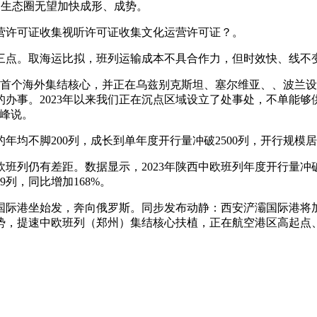
列生态圈无望加快成形、成势。
许可证收集视听许可证收集文化运营许可证？。
点。取海运比拟，班列运输成本不具合作力，但时效快、线不
首个海外集结核心，并正在乌兹别克斯坦、塞尔维亚、、波兰设
办事。2023年以来我们正在沉点区域设立了处事处，不单能
峰说。
均不脚200列，成长到单年度开行量冲破2500列，开行规模
仍有差距。数据显示，2023年陕西中欧班列年度开行量冲破50
9列，同比增加168%。
国际港坐始发，奔向俄罗斯。同步发布动静：西安浐灞国际港将
势，提速中欧班列（郑州）集结核心扶植，正在航空港区高起点