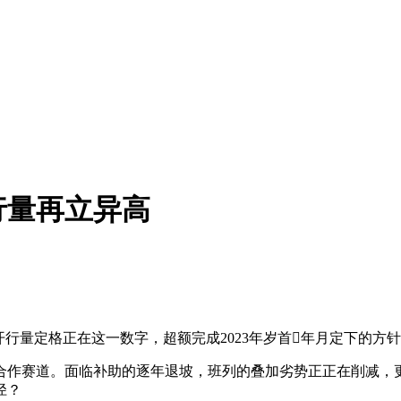
行量再立异高
度开行量定格正在这一数字，超额完成2023年岁首年月定下的方
合作赛道。面临补助的逐年退坡，班列的叠加劣势正正在削减，
径？